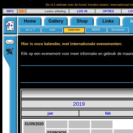
De nr.1 website over de hond: honden rassen, internationaal n
INFO
Leden afdeling:
LOG IN
OPTIES
LO
Home
Gallery
Shop
Links
I
en u ?
mail
kalender
WDPA
disclaimer
Hier is onze kalender, met internationale evenementen:
Klik op een evenement voor meer informatie en gebruik de maand
2019
jan
feb
01/09/2020
02/09/2020