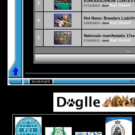
EURODOGSHOW CONTES
3.
Karl Donvil
27/11/2013 -
door
Hot News: Breeders Liabilit
4.
Karl Donvil
13/05/2013 -
door
Nationale manifestatie 17s
5.
Karl Donvil
17/09/2012 -
door
...