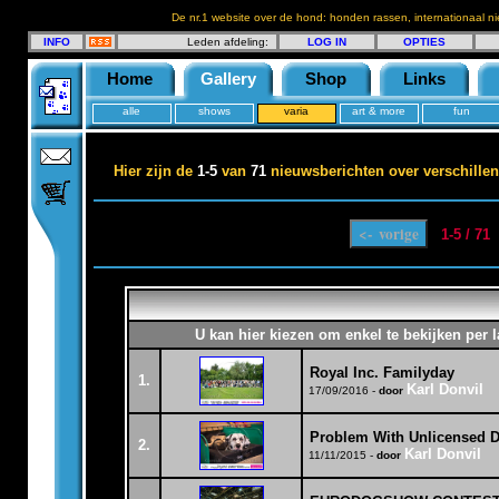
De nr.1 website over de hond: honden rassen, internationaal n
INFO
Leden afdeling:
LOG IN
OPTIES
Home
Gallery
Shop
Links
alle
shows
varia
art & more
fun
Hier zijn de
1-5
van
71
nieuwsberichten over verschillen
1-5 / 71
U kan hier kiezen om enkel te bekijken per 
Royal Inc. Familyday
1.
Karl Donvil
17/09/2016 -
door
Problem With Unlicensed 
2.
Karl Donvil
11/11/2015 -
door