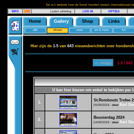
De nr.1 website over de hond: honden rassen, internationaal n
INFO
Leden afdeling:
LOG IN
OPTIES
Home
Gallery
Shop
Links
alle
shows
varia
art & more
fun
Hier zijn de
1-5
van
643
nieuwsberichten over hondens
1-5 / 64
U kan hier kiezen om enkel te bekijken per 
St.Rombouts Trofee 2
1.
Karl Do
25/08/2024 -
door
Bouvierdag 2024
2.
Karl Do
14/08/2024 -
door