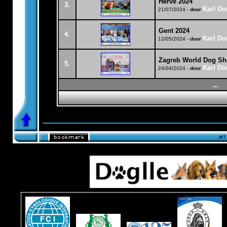
Herve 2024
3.
Karl Do
21/07/2024 -
door
Gent 2024
4.
Karl Do
12/05/2024 -
door
Zagreb World Dog Sh
5.
Karl Do
24/04/2024 -
door
...