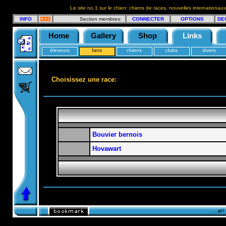
Le site no.1 sur le chien: chiens de races, nouvelles internationaux
INFO
Section membres:
CONNECTER
OPTIONS
DE
Home
Gallery
Shop
Links
éleveurs
fans
chiens
clubs
divers
Choisissez une race:
Bouvier bernois
Hovawart