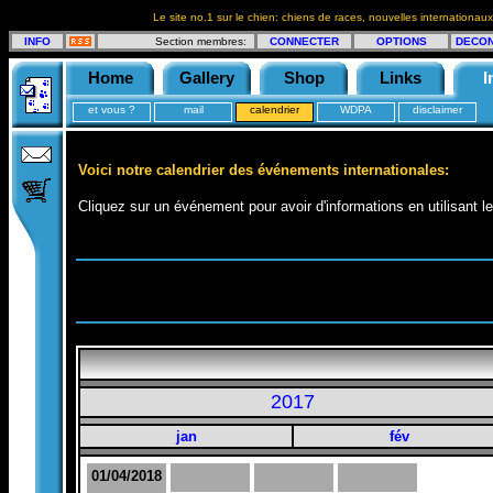
Le site no.1 sur le chien: chiens de races, nouvelles internationaux
INFO
Section membres:
CONNECTER
OPTIONS
DECO
Home
Gallery
Shop
Links
I
et vous ?
mail
calendrier
WDPA
disclaimer
Voici notre calendrier des événements internationales:
Cliquez sur un événement pour avoir d'informations en utilisant le
2017
jan
fév
01/04/2018